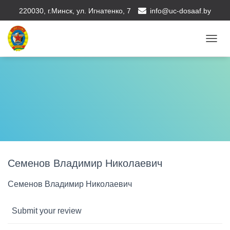
220030, г.Минск, ул. Игнатенко, 7
info@uc-dosaaf.by
П
Е
Р
Е
К
Л
Ю
Ч
И
Т
Ь
Н
Семенов Владимир Николаевич
А
В
И
Семенов Владимир Николаевич
Г
А
Submit your review
Ц
И