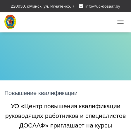
220030, г.Минск, ул. Игнатенко, 7
info@uc-dosaaf.by
П
Е
Р
Е
К
Л
Ю
Ч
И
Т
Ь
Н
Повышение квалификации
А
В
И
УО «Центр повышения квалификации
Г
руководящих работников и специалистов
А
Ц
ДОСААФ» приглашает на курсы
И