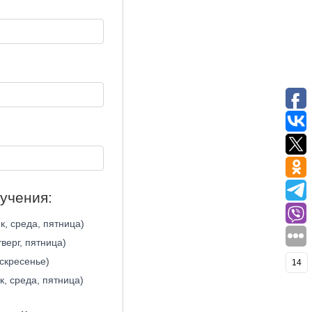
бучения:
к, среда, пятница)
тверг, пятница)
оскресенье)
14
к, среда, пятница)