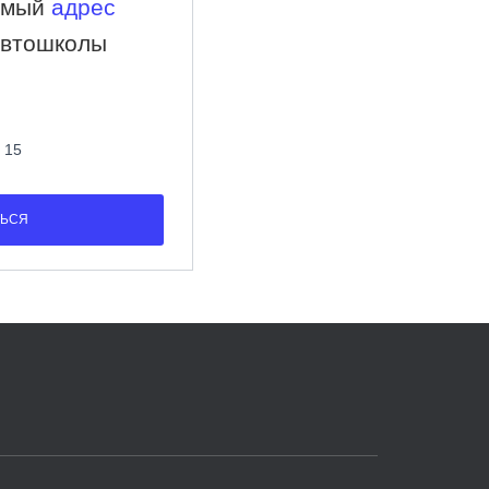
имый
адрес
автошколы
 15