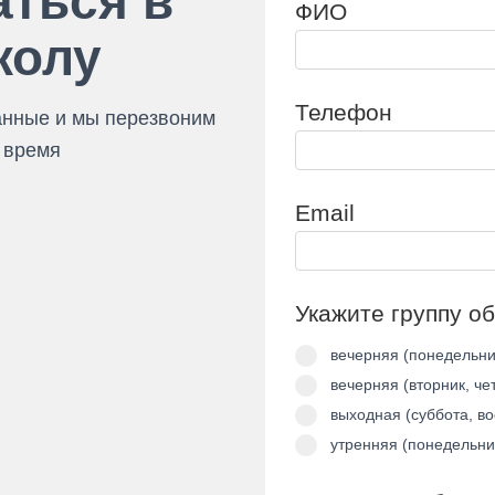
аться в
ФИО
колу
Телефон
анные и мы перезвоним
 время
Email
Укажите группу о
вечерняя (понедельни
вечерняя (вторник, че
выxoднaя (суббота, в
утренняя (понедельни